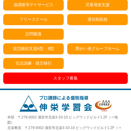
放課後等デイサービス
児童発達支援
フリースクール
通信制高校
訪問看護
就労継続支援A型・B型
障がい者グループホーム
生活訓練・就労移行
スタッフ募集
本部 〒279-0002 浦安市北栄3-33-10 ビッグウッドビルド1.2F（⇒
地
図
）
北栄教室 〒279-0002 浦安市北栄3-33-10 ビッグウッドビルド1.2F（⇒