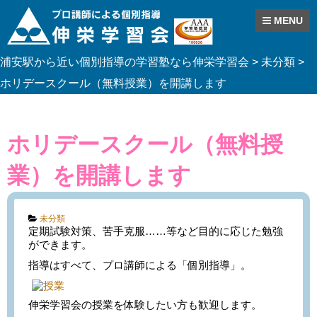
MENU
Skip
浦安駅から近い個別指導の学習塾なら伸栄学習会
>
未分類
>
to
content
ホリデースクール（無料授業）を開講します
ホリデースクール（無料授
業）を開講します
Categories:
未分類
定期試験対策、苦手克服……等など目的に応じた勉強
ができます。
指導はすべて、プロ講師による「個別指導」。
伸栄学習会の授業を体験したい方も歓迎します。