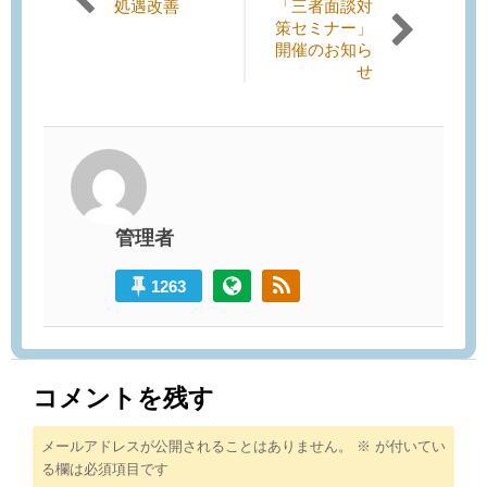
Previous
Next
処遇改善
「三者面談対
post:
post:
策セミナー」
開催のお知ら
せ
管理者
1263
コメントを残す
メールアドレスが公開されることはありません。
※
が付いてい
る欄は必須項目です