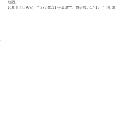
地図
）
妙典５丁目教室 〒272-0111 千葉県市川市妙典5-17-19 （⇒
地図
）
;