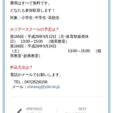
費用はすべて無料です。
どなたも参加歓迎します！
対象：小学生･中学生･高校生
ホリデースクールの予定は？
第165回：平成28年9月12日（月･体育祭振替休
日） 13:00～15:00 （猫実教室）
第166回：平成28年9月24日
（土） 13:00～15:00 （猫
実教室･妙典教室）
申込方法は？
電話かメールでお願いします。
TEL：047(352)6158
メール：
shineiug@ybb.ne.jp
PREVIOUS
NEXT
投稿ナビゲーション