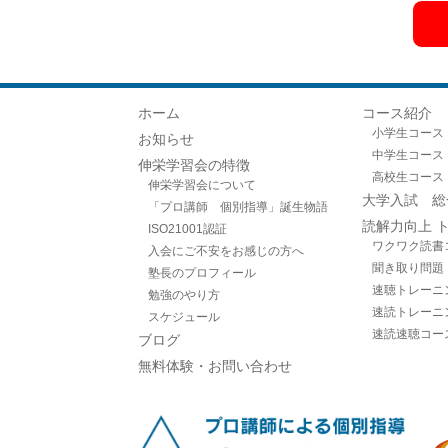
ホーム
コース紹介
小学生コース
お知らせ
中学生コース
伸栄学習会の特徴
高校生コース
伸栄学習会について
大学入試 総
「プロ講師 個別指導」誕生物語
読解力向上 
ISO21001認証
ワクワク読書
入会にご不安をお感じの方へ
聞き取り問題
塾長のプロフィール
速聴トレーニ
勉強のやり方
速読トレーニ
スケジュール
速読速聴コー
ブログ
無料体験・お問い合わせ