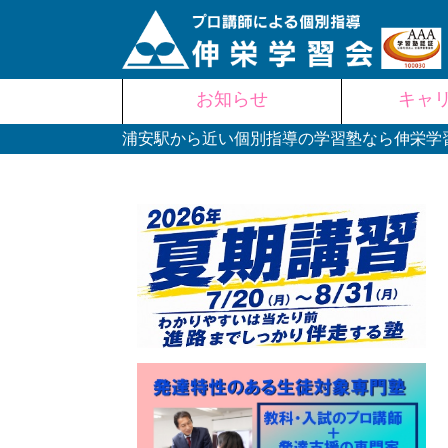
Skip
お知らせ
キャ
to
content
浦安駅から近い個別指導の学習塾なら伸栄学