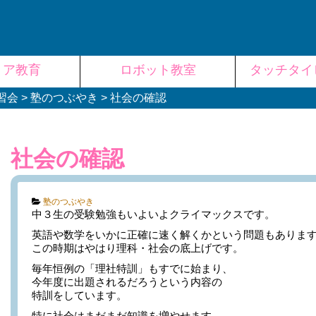
リア教育
ロボット教室
タッチタイ
習会
>
塾のつぶやき
>
社会の確認
社会の確認
Categories:
塾のつぶやき
中３生の受験勉強もいよいよクライマックスです。
英語や数学をいかに正確に速く解くかという問題もありま
この時期はやはり理科・社会の底上げです。
毎年恒例の「理社特訓」もすでに始まり、
今年度に出題されるだろうという内容の
特訓をしています。
特に社会はまだまだ知識を増やせます。