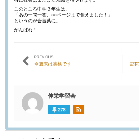
このところ中学３年生は、
「あの一問一答、○○ページまで覚えました！」
というのが合言葉に。
がんばれ！
PREVIOUS
投稿ナビゲーション
Previous
Next
今週末は英検です
訪
post:
post:
伸栄学習会
278