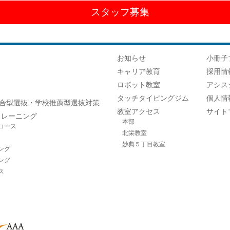
スタッフ募集
お知らせ
小冊子
キャリア教育
採用情
ロボット教室
アシス
タッチタイピングジム
個人情
合型選抜・学校推薦型選抜対策
教室アクセス
サイト
トレーニング
本部
コース
北栄教室
妙典５丁目教室
ング
ング
ス