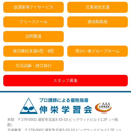
放課後等デイサービス
児童発達支援
フリースクール
通信制高校
訪問看護
就労継続支援A型・B型
障がい者グループホーム
生活訓練・就労移行
スタッフ募集
本部 〒279-0002 浦安市北栄3-33-10 ビッグウッドビルド1.2F（⇒
地
図
）
北栄教室 〒279-0002 浦安市北栄3-33-10 ビッグウッドビルド1.2F（⇒