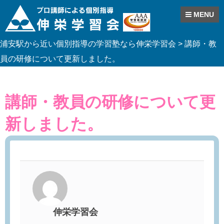
MENU
Skip
浦安駅から近い個別指導の学習塾なら伸栄学習会
>
講師・教
to
content
員の研修について更新しました。
講師・教員の研修について更
新しました。
伸栄学習会