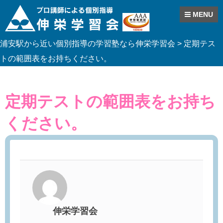
MENU
Skip
浦安駅から近い個別指導の学習塾なら伸栄学習会
>
定期テス
to
content
トの範囲表をお持ちください。
定期テストの範囲表をお持ち
ください。
伸栄学習会