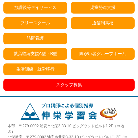
放課後等デイサービス
児童発達支援
フリースクール
通信制高校
訪問看護
就労継続支援A型・B型
障がい者グループホーム
生活訓練・就労移行
スタッフ募集
本部 〒279-0002 浦安市北栄3-33-10 ビッグウッドビルド1.2F（⇒
地
図
）
北栄教室 〒279-0002 浦安市北栄3-33-10 ビッグウッドビルド1.2F（⇒