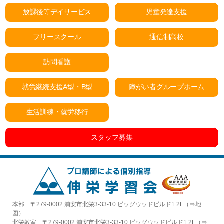
放課後等デイサービス
児童発達支援
フリースクール
通信制高校
訪問看護
就労継続支援A型・B型
障がい者グループホーム
生活訓練・就労移行
スタッフ募集
本部 〒279-0002 浦安市北栄3-33-10 ビッグウッドビルド1.2F（⇒
地
図
）
北栄教室 〒279-0002 浦安市北栄3-33-10 ビッグウッドビルド1.2F（⇒