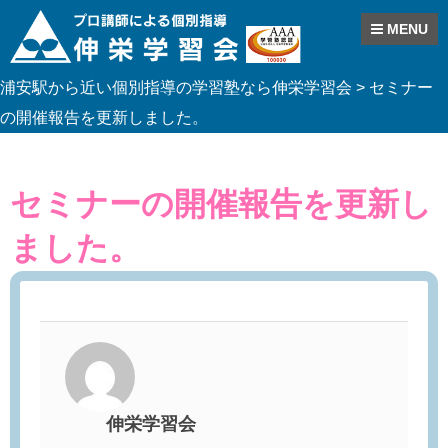
MENU
Skip
浦安駅から近い個別指導の学習塾なら伸栄学習会
>
セミナー
to
content
の開催報告を更新しました。
セミナーの開催報告を更新し
ました。
伸栄学習会