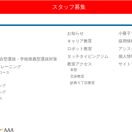
スタッフ募集
お知らせ
小冊子
キャリア教育
採用情
ロボット教室
アシス
タッチタイピングジム
個人情
合型選抜・学校推薦型選抜対策
教室アクセス
サイト
トレーニング
本部
コース
北栄教室
妙典５丁目教室
ング
ング
ス