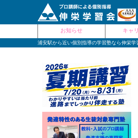
Skip
お知らせ
キャ
to
content
浦安駅から近い個別指導の学習塾なら伸栄学