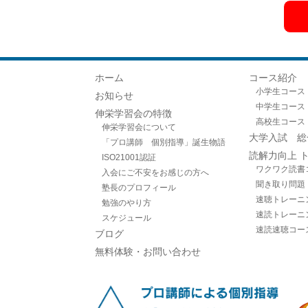
ホーム
コース紹介
小学生コース
お知らせ
中学生コース
伸栄学習会の特徴
高校生コース
伸栄学習会について
大学入試 総
「プロ講師 個別指導」誕生物語
読解力向上 
ISO21001認証
ワクワク読書
入会にご不安をお感じの方へ
聞き取り問題
塾長のプロフィール
速聴トレーニ
勉強のやり方
速読トレーニ
スケジュール
速読速聴コー
ブログ
無料体験・お問い合わせ