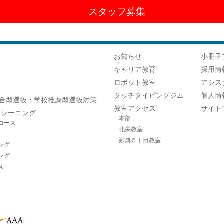
スタッフ募集
お知らせ
小冊子
キャリア教育
採用情
ロボット教室
アシス
タッチタイピングジム
個人情
合型選抜・学校推薦型選抜対策
教室アクセス
サイト
トレーニング
本部
コース
北栄教室
妙典５丁目教室
ング
ング
ス