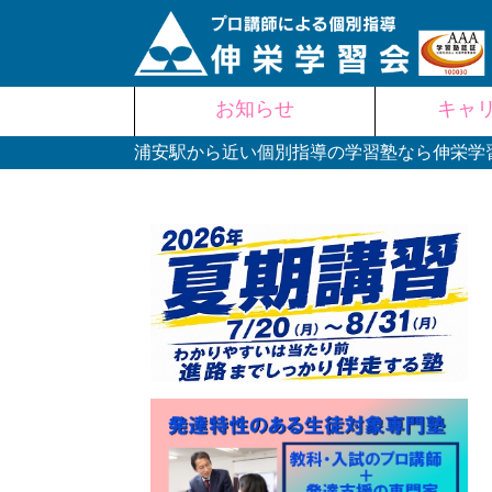
Skip
お知らせ
キャ
to
content
浦安駅から近い個別指導の学習塾なら伸栄学