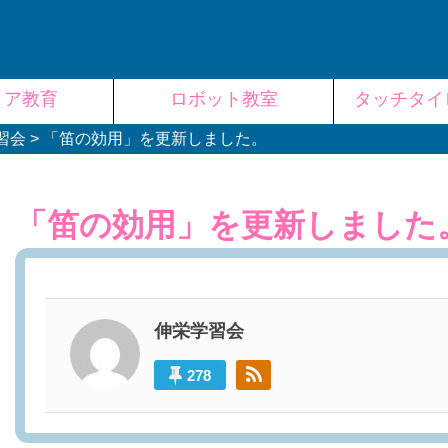
リア教育
ロボット教室
タッチタイ
習会
>
「笛の効用」を更新しました。
「笛の効用」を更新しました
伸栄学習会
278