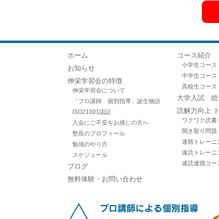
ホーム
コース紹介
小学生コース
お知らせ
中学生コース
伸栄学習会の特徴
高校生コース
伸栄学習会について
大学入試 総
「プロ講師 個別指導」誕生物語
読解力向上 
ISO21001認証
ワクワク読書
入会にご不安をお感じの方へ
聞き取り問題
塾長のプロフィール
速聴トレーニ
勉強のやり方
速読トレーニ
スケジュール
速読速聴コー
ブログ
無料体験・お問い合わせ