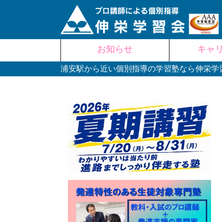
Skip
お知らせ
キャ
to
content
浦安駅から近い個別指導の学習塾なら伸栄学