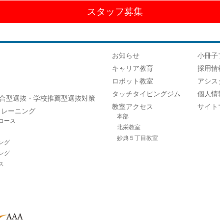
スタッフ募集
お知らせ
小冊子
キャリア教育
採用情
ロボット教室
アシス
タッチタイピングジム
個人情
合型選抜・学校推薦型選抜対策
教室アクセス
サイト
トレーニング
本部
コース
北栄教室
妙典５丁目教室
ング
ング
ス