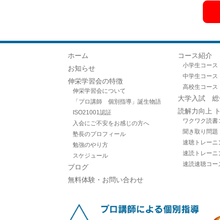
ホーム
コース紹介
小学生コース
お知らせ
中学生コース
伸栄学習会の特徴
高校生コース
伸栄学習会について
大学入試 総
「プロ講師 個別指導」誕生物語
読解力向上 
ISO21001認証
ワクワク読書
入会にご不安をお感じの方へ
聞き取り問題
塾長のプロフィール
速聴トレーニ
勉強のやり方
速読トレーニ
スケジュール
速読速聴コー
ブログ
無料体験・お問い合わせ