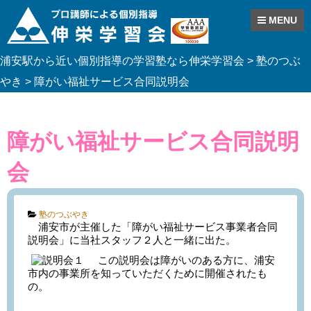
MENU
Skip
浦安駅から近い個別指導の学習塾なら伸栄学習会
>
塾のつぶ
to
content
やき
>
障がい福祉サービス合同説明会
障がい福祉サービス合同説明
会
Categories:
塾のつぶやき
浦安市が主催した「障がい福祉サービス事業者合同
説明会」に当社スタッフ２人と一緒に出た。
この説明会は障がいのある方に、浦安
市内の事業所を知っていただくために開催されたも
の。