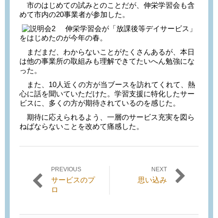
市のはじめての試みとのことだが、伸栄学習会も含
めて市内の20事業者が参加した。
伸栄学習会が「放課後等デイサービス」
をはじめたのが今年の春。
まだまだ、わからないことがたくさんあるが、本日
は他の事業所の取組みも理解できてたいへん勉強にな
った。
また、10人近くの方が当ブースを訪れてくれて、熱
心に話を聞いていただけた。学習支援に特化したサー
ビスに、多くの方が期待されているのを感じた。
期待に応えられるよう、一層のサービス充実を図ら
ねばならないことを改めて痛感した。
PREVIOUS
NEXT
投稿ナビゲーション
Previous
Next
サービスのプ
思い込み
post:
post:
ロ