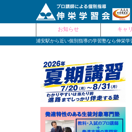
Skip
お知らせ
キャ
to
content
浦安駅から近い個別指導の学習塾なら伸栄学