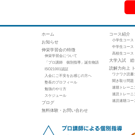
ホーム
コース紹介
小学生コース
お知らせ
中学生コース
伸栄学習会の特徴
高校生コース
伸栄学習会について
大学入試 総
「プロ講師 個別指導」誕生物語
読解力向上 
ISO21001認証
ワクワク読書
入会にご不安をお感じの方へ
聞き取り問題
塾長のプロフィール
速聴トレーニ
勉強のやり方
速読トレーニ
スケジュール
速読速聴コー
ブログ
無料体験・お問い合わせ