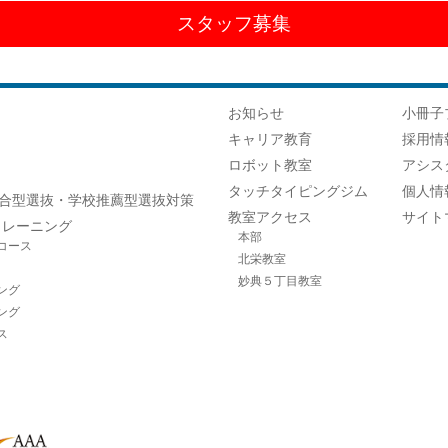
スタッフ募集
お知らせ
小冊子
キャリア教育
採用情
ロボット教室
アシス
タッチタイピングジム
個人情
合型選抜・学校推薦型選抜対策
教室アクセス
サイト
トレーニング
本部
コース
北栄教室
妙典５丁目教室
ング
ング
ス