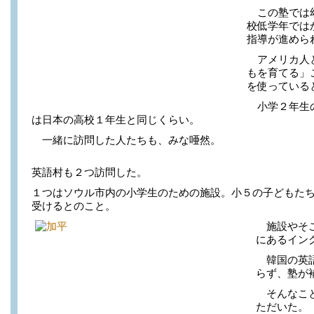
この塾では幼
校低学年では
指導が進めら
アメリカ人と
もを育てる」
を使っている
小学２年生の
は日本の高校１年生と同じくらい。
一緒に訪問した人たちも、みな唖然。
英語村も２つ訪問した。
１つはソウル市内の小学生のための施設。小５の子どもた
受けるとのこと。
施設やそこ
にあるイン
韓国の英語
らず、塾が
そんなこと
ただいた。