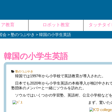
リア教育
ロボット教室
タッチタイ
習会
>
塾のつぶやき
>
韓国の小学生英語
韓国の小学生英語
Categories:
塾のつぶやき
韓国では1997年から小学校で英語教育が導入された。
日本でも2020年から小学生英語の本格導入が検討中され
塾団体のメンバーと一緒にソウルを訪れた。
ソウルではいくつかの学習塾、英語村、公立小学校などを
まず、驚いたのが