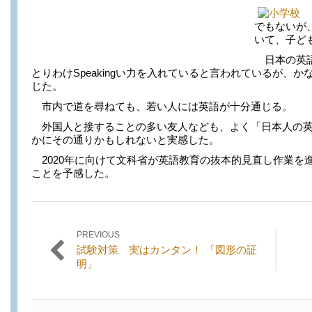
でもないが
いて、子ど
日本の英語
とりわけSpeakingい力を入れていると言われているが、
じた。
市内で道を尋ねても、若い人には英語が十分通じる。
外国人と接することの多い友人なども、よく「日本人の英
かにその通りかもしれないと実感した。
2020年に向けて文科省が英語教育の抜本的見直し作業を
ことを予感した。
PREVIOUS
投稿ナビゲーション
Previous
Next
試験対策 実はカンタン！ 「図形の証
post:
post:
明」