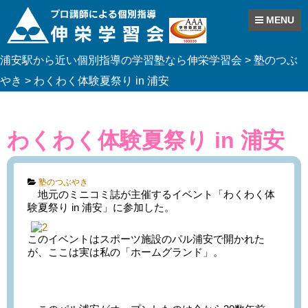
MENU
Skip
浦安駅から近い個別指導の学習塾なら伸栄学習会
>
塾のつぶ
to
content
やき
>
わくわく体験夏祭り in 浦安
わくわく体験夏祭り in 浦安
Categories:
塾のつぶやき
地元のミニコミ誌が主催するイベント「わくわく体
験夏祭り in 浦安」に参加した。
このイベントはスポーツ施設のパル浦安で開かれた
が、ここは実は私の「ホームグランド」。