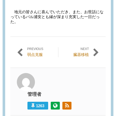
地元の皆さんに喜んでいただき、また、お世話にな
っているパル浦安とも縁が深まり充実した一日だっ
た。
PREVIOUS
NEXT
投稿ナビゲーション
Previous
Next
弱点克服
臓器移植
post:
post:
管理者
1263