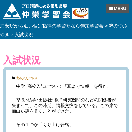
MENU
Skip
浦安駅から近い個別指導の学習塾なら伸栄学習会
>
塾のつぶ
to
content
やき
>
入試状況
入試状況
Categories:
塾のつぶやき
中学･高校入試について「耳より情報」を得た。
塾長･私学･出版社･教育研究機関のなどの関係者が
集まって、この時期、情報交換をしている。この席で
面白い話を聞くことができた。
その１つが「くり上げ合格。