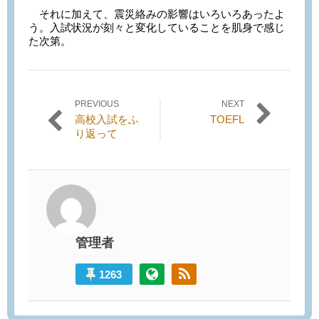
それに加えて、震災絡みの影響はいろいろあったよ
う。入試状況が刻々と変化していることを肌身で感じ
た次第。
PREVIOUS
NEXT
投稿ナビゲーション
Previous
Next
高校入試をふ
TOEFL
post:
post:
り返って
管理者
1263