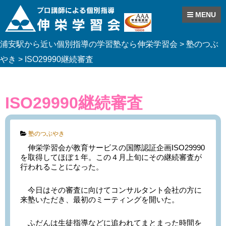
MENU
Skip
浦安駅から近い個別指導の学習塾なら伸栄学習会
>
塾のつぶ
to
content
やき
>
ISO29990継続審査
ISO29990継続審査
Categories:
塾のつぶやき
伸栄学習会が教育サービスの国際認証企画ISO29990
を取得してほぼ１年。この４月上旬にその継続審査が
行われることになった。
今日はその審査に向けてコンサルタント会社の方に
来塾いただき、最初のミーティングを開いた。
ふだんは生徒指導などに追われてまとまった時間を