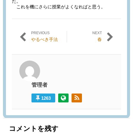
た。
これを機にさらに授業がよくなればと思う。
PREVIOUS
NEXT
投稿ナビゲーション
Previous
Next
やるべき手法
春
post:
post:
管理者
1263
コメントを残す