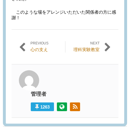
このような場をアレンジいただいた関係者の方に感
謝！
PREVIOUS
NEXT
投稿ナビゲーション
Previous
Next
心の支え
理科実験教室
post:
post:
管理者
1263