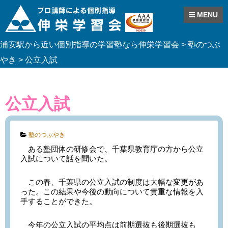
MENU
Skip
浦安駅から近い個別指導の学習塾なら伸栄学習会
>
塾のつぶ
to
content
やき
>
公立入試
公立入試
Categories:
塾のつぶやき
ある塾団体の研修会で、千葉県教育庁の方から公立
入試について話を聞いた。
この春、千葉県の公立入試の制度は大幅な変更があ
った。この結果や今後の動向について貴重な情報を入
手することができた。
今年の公立入試の平均点は前期選抜も後期選抜も