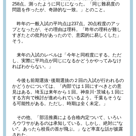
258点。測ったように同じになった。「同じ難易度の
問題を作ったが、奇跡的な一致。」とのこと。
昨年の一般入試の平均点は237点。20点程度のアッ
プとなったが、その理由は理科。「昨年の理科が難し
すぎたとの批判があったので、意図的に易しくした」
そう。
来年の入試のレベルは「今年と同程度にする。ただ
し、実際に平均点が同じになるかどうかやってみなけ
ればわからない。」
今後も前期選抜･後期選抜の２回の入試が行われるの
かどうかについては、「内部では１回にすべきとの意
見はある。埼玉は来年から１回。神奈川･茨城も１回に
する方向で検討が進められているよう。千葉もそうな
る可能性がある。ただし、時期は全く未定。」
その他、「部活推薦による合格内定ついて、いろい
ろウワサがあるのは承知している。しかし、絶対に“な
い”。あったら校長の首が飛ぶ。」など率直な話が披露
された。