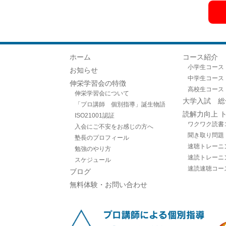
ホーム
コース紹介
小学生コース
お知らせ
中学生コース
伸栄学習会の特徴
高校生コース
伸栄学習会について
大学入試 総
「プロ講師 個別指導」誕生物語
読解力向上 
ISO21001認証
ワクワク読書
入会にご不安をお感じの方へ
聞き取り問題
塾長のプロフィール
速聴トレーニ
勉強のやり方
速読トレーニ
スケジュール
速読速聴コー
ブログ
無料体験・お問い合わせ