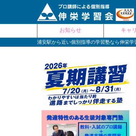
Skip
お知らせ
キャ
to
content
浦安駅から近い個別指導の学習塾なら伸栄学