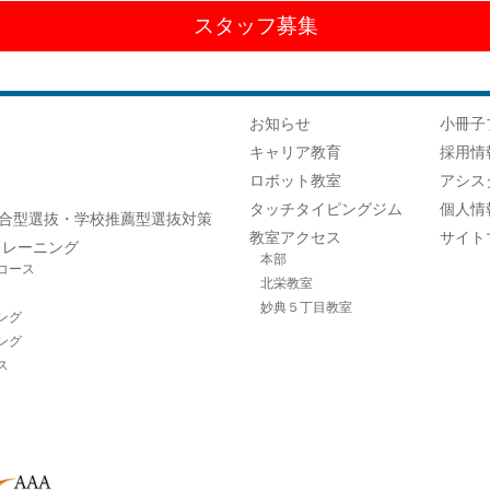
スタッフ募集
お知らせ
小冊子
キャリア教育
採用情
ロボット教室
アシス
タッチタイピングジム
個人情
合型選抜・学校推薦型選抜対策
教室アクセス
サイト
トレーニング
本部
コース
北栄教室
妙典５丁目教室
ング
ング
ス