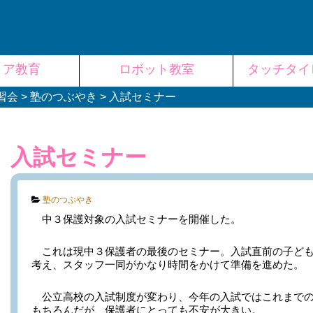
リア教育
ロボット教室
タッチタイ
習会
>
塾のつぶやき
>
入試セミナー
入試セミナー
Categories:
塾のつぶやき
中３保護対象の入試セミナーを開催した。
これは現中３保護者の最後のセミナー。入試直前の子ども
考え、スタッフ一同がかなり時間をかけて準備を進めた。
公立高校の入試制度が変わり、今年の入試ではこれまでの
もちろんだが、保護者にとっても不安が大きい。