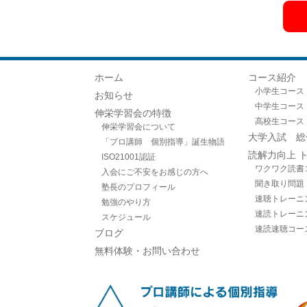
ホーム
コース紹介
小学生コース
お知らせ
中学生コース
伸栄学習会の特徴
高校生コース
伸栄学習会について
大学入試 総
「プロ講師 個別指導」誕生物語
読解力向上 
ISO21001認証
ワクワク読書
入会にご不安をお感じの方へ
聞き取り問題
塾長のプロフィール
速聴トレーニ
勉強のやり方
速読トレーニ
スケジュール
速読速聴コー
ブログ
無料体験・お問い合わせ