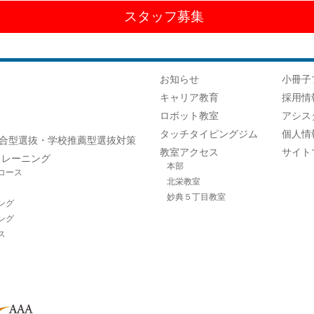
スタッフ募集
お知らせ
小冊子
キャリア教育
採用情
ロボット教室
アシス
タッチタイピングジム
個人情
合型選抜・学校推薦型選抜対策
教室アクセス
サイト
トレーニング
本部
コース
北栄教室
妙典５丁目教室
ング
ング
ス