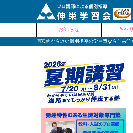
Skip
お知らせ
キャ
to
content
浦安駅から近い個別指導の学習塾なら伸栄学