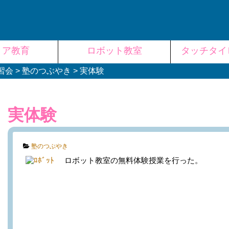
リア教育
ロボット教室
タッチタイ
習会
>
塾のつぶやき
>
実体験
実体験
Categories:
塾のつぶやき
ロボット教室の無料体験授業を行った。