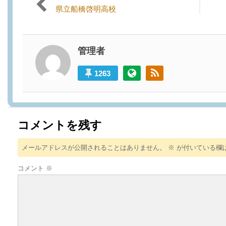
投稿ナビゲーション
Previous
Next
県立船橋啓明高校
post:
post:
管理者
1263
コメントを残す
メールアドレスが公開されることはありません。
※
が付いている欄
コメント
※