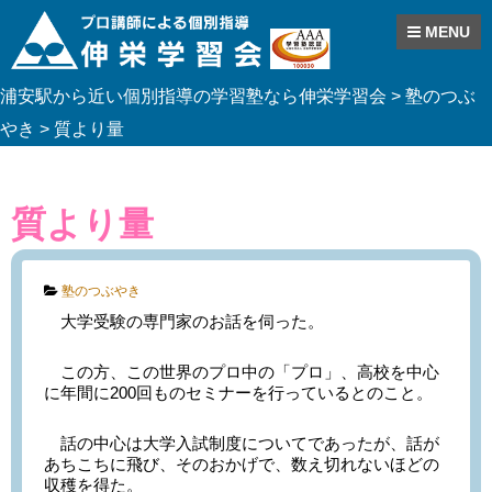
MENU
Skip
浦安駅から近い個別指導の学習塾なら伸栄学習会
>
塾のつぶ
to
content
やき
>
質より量
質より量
Categories:
塾のつぶやき
大学受験の専門家のお話を伺った。
この方、この世界のプロ中の「プロ」、高校を中心
に年間に200回ものセミナーを行っているとのこと。
話の中心は大学入試制度についてであったが、話が
あちこちに飛び、そのおかげで、数え切れないほどの
収穫を得た。