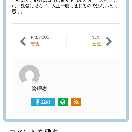
やはり、勉強は日々の積み重ねが大切。しかも、こ
れ、勉強に限らず、人生一般に通じるのではないとも
思う。
PREVIOUS
NEXT
投稿ナビゲーション
Previous
Next
審査
倉敷
post:
post:
管理者
1263