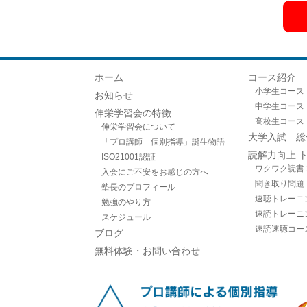
ホーム
コース紹介
小学生コース
お知らせ
中学生コース
伸栄学習会の特徴
高校生コース
伸栄学習会について
大学入試 総
「プロ講師 個別指導」誕生物語
読解力向上 
ISO21001認証
ワクワク読書
入会にご不安をお感じの方へ
聞き取り問題
塾長のプロフィール
速聴トレーニ
勉強のやり方
速読トレーニ
スケジュール
速読速聴コー
ブログ
無料体験・お問い合わせ