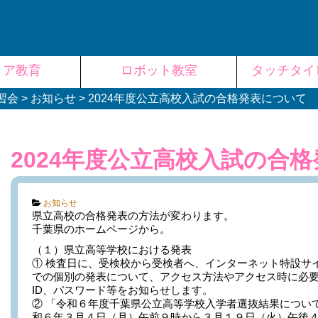
リア教育
ロボット教室
タッチタイ
習会
>
お知らせ
>
2024年度公立高校入試の合格発表について
2024年度公立高校入試の合
Categories:
お知らせ
県立高校の合格発表の方法が変わります。
千葉県のホームページから。
（１）県立高等学校における発表
① 検査日に、受検校から受検者へ、インターネット特設サ
での個別の発表について、アクセス方法やアクセス時に必要な
ID、パスワード等をお知らせします。
② 「令和６年度千葉県公立高等学校入学者選抜結果につい
和６年３月４日（月）午前９時から３月１９日（火）午後