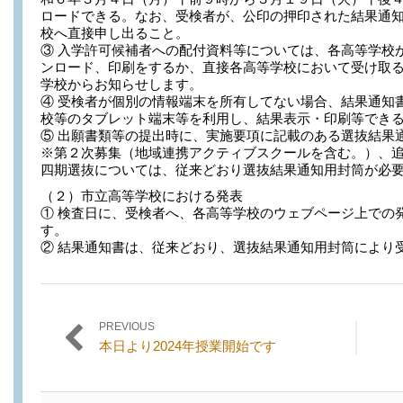
ロードできる。なお、受検者が、公印の押印された結果通
校へ直接申し出ること。
③ 入学許可候補者への配付資料等については、各高等学校
ンロード、印刷をするか、直接各高等学校において受け取
学校からお知らせします。
④ 受検者が個別の情報端末を所有してない場合、結果通知
校等のタブレット端末等を利用し、結果表示・印刷等でき
⑤ 出願書類等の提出時に、実施要項に記載のある選抜結果
※第２次募集（地域連携アクティブスクールを含む。）、
四期選抜については、従来どおり選抜結果通知用封筒が必
（２）市立高等学校における発表
① 検査日に、受検者へ、各高等学校のウェブページ上での
す。
② 結果通知書は、従来どおり、選抜結果通知用封筒により
PREVIOUS
投稿ナビゲーション
Previous
Next
本日より2024年授業開始です
post:
post: