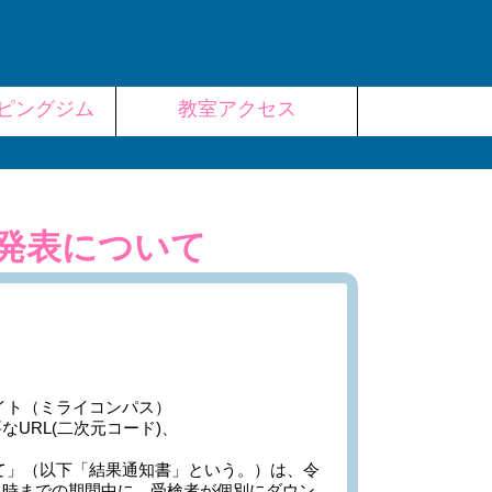
ピングジム
教室アクセス
格発表について
イト（ミライコンパス）
URL(二次元コード)、
て」（以下「結果通知書」という。）は、令
４時までの期間中に、受検者が個別にダウン