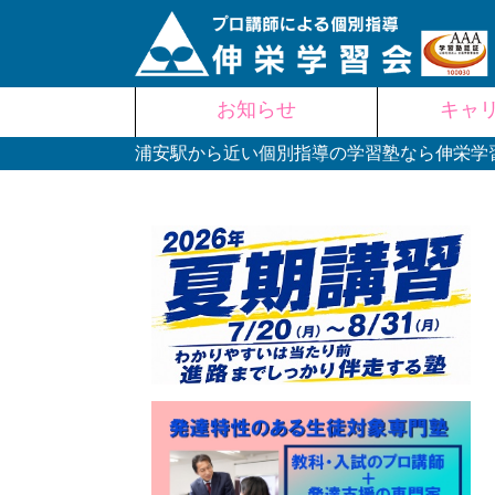
Skip
お知らせ
キャ
to
content
浦安駅から近い個別指導の学習塾なら伸栄学