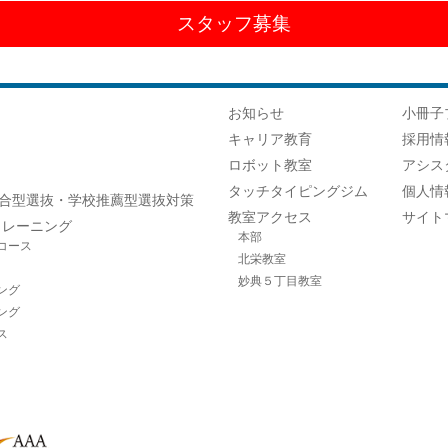
スタッフ募集
お知らせ
小冊子
キャリア教育
採用情
ロボット教室
アシス
タッチタイピングジム
個人情
合型選抜・学校推薦型選抜対策
教室アクセス
サイト
トレーニング
本部
コース
北栄教室
妙典５丁目教室
ング
ング
ス