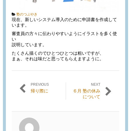
Categories:
塾のつぶやき
現在、新しいシステム導入のために申請書を作成して
います。
審査員の方々に伝わりやすいようにイラストを多く使
い
説明しています。
たくさん描くのでひとつひとつは粗いですが、
まぁ、それは味だと思ってもらえますように。
PREVIOUS
NEXT
投稿ナビゲーション
Previous
Next
帰り際に
６月 塾の休み
post:
post:
について