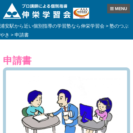
MENU
Skip
浦安駅から近い個別指導の学習塾なら伸栄学習会
>
塾のつぶ
to
content
やき
>
申請書
申請書