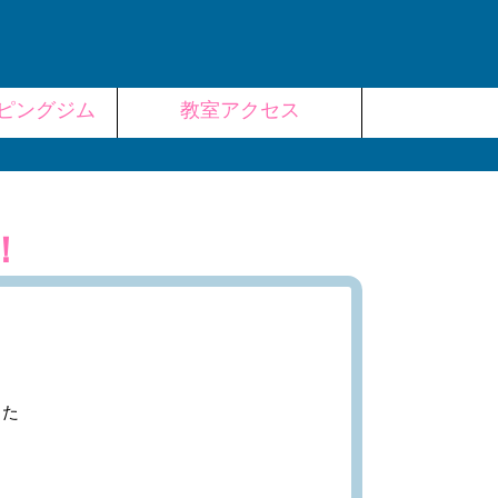
ピングジム
教室アクセス
！
った