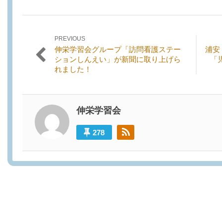
PREVIOUS
投稿ナビゲーション
Previous
Next
伸栄学習会グループ「訪問看護ステー
浦安
post:
post:
ションしんえい」が新聞に取り上げら
「
れました！
伸栄学習会
278