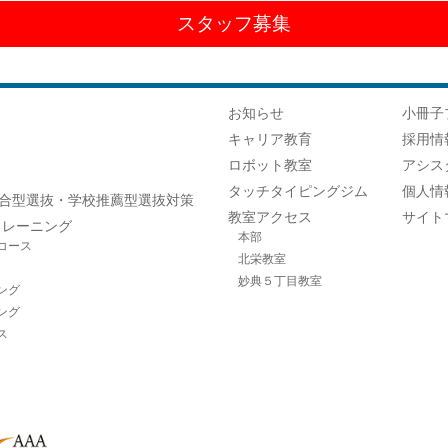
スタッフ募集
お知らせ
小冊子
キャリア教育
採用情
ロボット教室
アシス
タッチタイピングジム
個人情
合型選抜・学校推薦型選抜対策
教室アクセス
サイト
トレーニング
本部
コース
北栄教室
妙典５丁目教室
ング
ング
ス