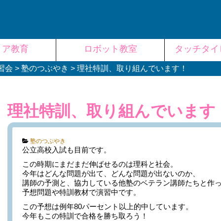
リア教育
ロボット教室
タッチタイ
習会
>
塾のつぶやき
>
理社特訓、取り組んでいます！
理社特訓、取り組んでいます
Categories:
塾のつぶやき
公立高校入試も目前です。
この時期にまだまだ伸ばせるのは理科と社会。
今年はどんな問題が出て、どんな問題が出ないのか、
講師の予測と、協力している他塾のベテラン講師たちと作
予想問題や特訓教材で演習中です。
この予想は例年80パーセント以上的中しています。
今年もこの特訓で合格を勝ち取ろう！