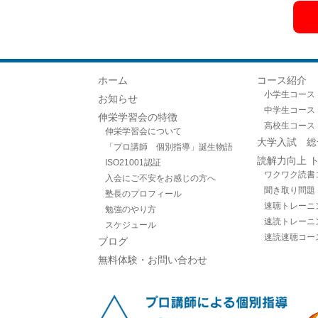
ホーム
コース紹介
小学生コース
お知らせ
中学生コース
伸栄学習会の特徴
高校生コース
伸栄学習会について
大学入試 総
「プロ講師 個別指導」誕生物語
読解力向上 
ISO21001認証
ワクワク読書
入会にご不安をお感じの方へ
聞き取り問題
塾長のプロフィール
速聴トレーニ
勉強のやり方
速読トレーニ
スケジュール
速読速聴コー
ブログ
無料体験・お問い合わせ