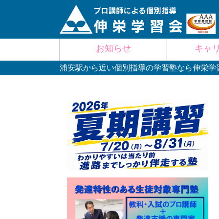
Skip
お知らせ
キャ
to
content
浦安駅から近い個別指導の学習塾なら伸栄学