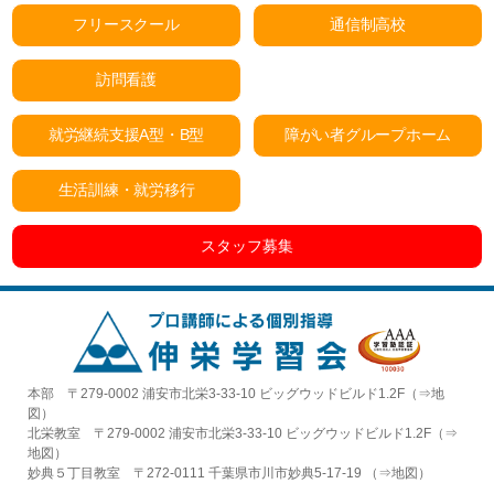
フリースクール
通信制高校
訪問看護
就労継続支援A型・B型
障がい者グループホーム
生活訓練・就労移行
スタッフ募集
本部 〒279-0002 浦安市北栄3-33-10 ビッグウッドビルド1.2F（⇒
地
図
）
北栄教室 〒279-0002 浦安市北栄3-33-10 ビッグウッドビルド1.2F（⇒
地図
）
妙典５丁目教室 〒272-0111 千葉県市川市妙典5-17-19 （⇒
地図
）