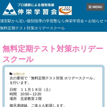
MENU
Skip
浦安駅から近い個別指導の学習塾なら伸栄学習会
>
お知らせ
>
to
content
無料定期テスト対策ホリデースクール
無料定期テスト対策ホリデー
スクール
Categories:
お知らせ
次の要領で「無料定期テスト対策 ホリデースクール」
を行います。
日程 １１月１８日（土）
時間 10:50～12:20
場所 北栄教室２階
御兄弟姉妹、ご友人も歓迎します。