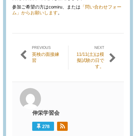
参加ご希望の方はcomiru、または
「問い合わせフォー
ム」からお願いします
。
PREVIOUS
NEXT
投稿ナビゲーション
Previous
Next
英検の面接練
11/11(土)は模
post:
post:
習
擬試験の日で
す。
伸栄学習会
278