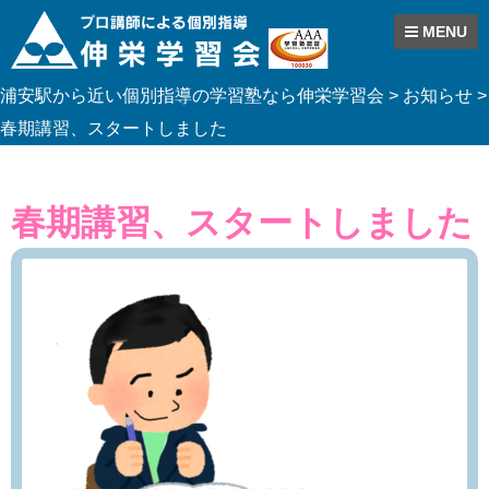
MENU
Skip
浦安駅から近い個別指導の学習塾なら伸栄学習会
>
お知らせ
>
to
content
春期講習、スタートしました
春期講習、スタートしました