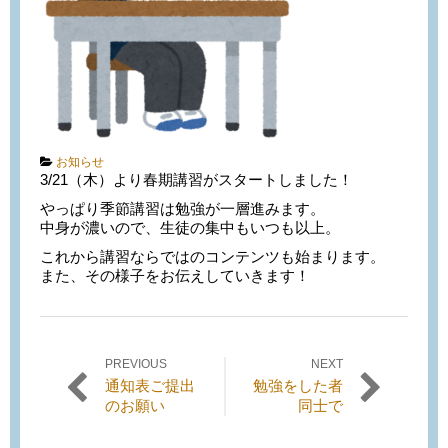
Categories:
お知らせ
3/21（木）より春期講習がスタートしました！
やっぱり季節講習は勉強が一層進みます。
中身が濃いので、生徒の集中もいつも以上。
これから講習ならではのコンテンツも始まります。
また、その様子をお伝えしていきます！
PREVIOUS
NEXT
投稿ナビゲーション
Previous
Next
通知表ご提出
勉強をした者
post:
post:
のお願い
同士で