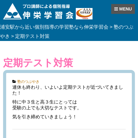
MENU
Skip
浦安駅から近い個別指導の学習塾なら伸栄学習会
>
塾のつぶ
to
content
やき
>
定期テスト対策
定期テスト対策
Categories:
塾のつぶやき
連休も終わり、いよいよ定期テストが近づいてきまし
た！
特に中３生と高３生にとっては
受験の上でも大切なテストです。
気を引き締めていきましょう！