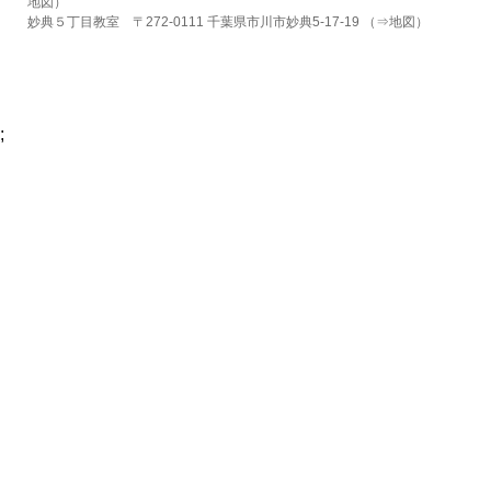
地図
）
妙典５丁目教室 〒272-0111 千葉県市川市妙典5-17-19 （⇒
地図
）
;