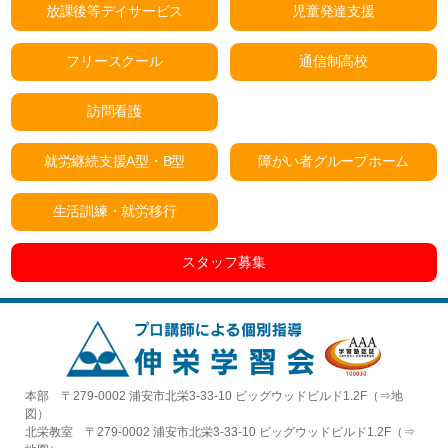
放課後等デイサービス
児童発達支援
フリースクール
通信制高校
訪問看護
就労継続支援A型・B型
障がい者グループホーム
生活訓練・就労移行
スタッフ募集
本部 〒279-0002 浦安市北栄3-33-10 ビッグウッドビルド1.2F（⇒
地
図
）
北栄教室 〒279-0002 浦安市北栄3-33-10 ビッグウッドビルド1.2F（⇒