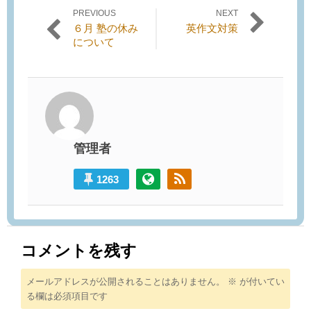
PREVIOUS
NEXT
投稿ナビゲーション
Previous
Next
６月 塾の休み
英作文対策
post:
post:
について
管理者
1263
コメントを残す
メールアドレスが公開されることはありません。
※
が付いてい
る欄は必須項目です