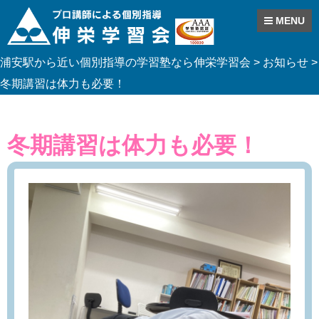
MENU
Skip
浦安駅から近い個別指導の学習塾なら伸栄学習会
>
お知らせ
>
to
content
冬期講習は体力も必要！
冬期講習は体力も必要！