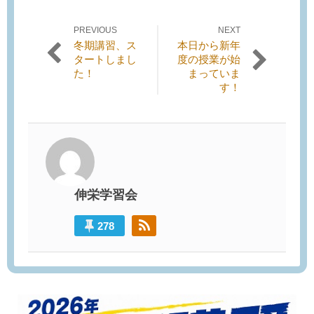
PREVIOUS
NEXT
投稿ナビゲーション
Previous
Next
冬期講習、ス
本日から新年
post:
post:
タートしまし
度の授業が始
た！
まっていま
す！
伸栄学習会
278