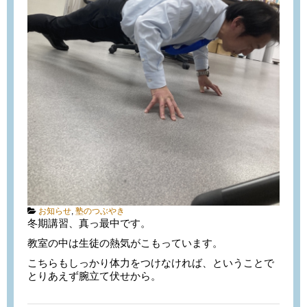
Categories:
お知らせ
,
塾のつぶやき
冬期講習、真っ最中です。
教室の中は生徒の熱気がこもっています。
こちらもしっかり体力をつけなければ、ということで
とりあえず腕立て伏せから。