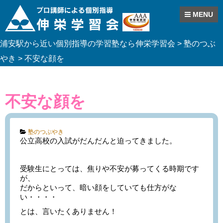
MENU
Skip
浦安駅から近い個別指導の学習塾なら伸栄学習会
>
塾のつぶ
to
content
やき
>
不安な顔を
不安な顔を
Categories:
塾のつぶやき
公立高校の入試がだんだんと迫ってきました。
受験生にとっては、焦りや不安が募ってくる時期です
が、
だからといって、暗い顔をしていても仕方がな
い・・・・
とは、言いたくありません！