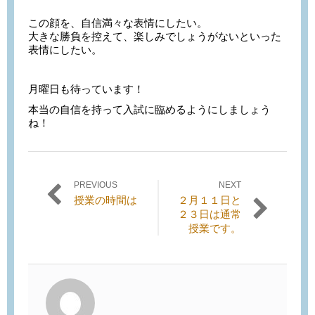
この顔を、自信満々な表情にしたい。
大きな勝負を控えて、楽しみでしょうがないといった
表情にしたい。
月曜日も待っています！
本当の自信を持って入試に臨めるようにしましょう
ね！
PREVIOUS
NEXT
投稿ナビゲーション
Previous
Next
授業の時間は
２月１１日と
post:
post:
２３日は通常
授業です。