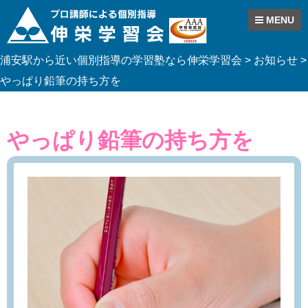
MENU
Skip
浦安駅から近い個別指導の学習塾なら伸栄学習会
>
お知らせ
>
to
content
やっぱり鉛筆の持ち方を
やっぱり鉛筆の持ち方を