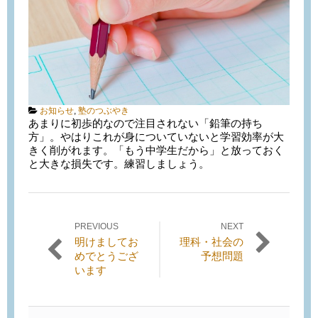
Categories:
お知らせ
,
塾のつぶやき
あまりに初歩的なので注目されない「鉛筆の持ち
方」。やはりこれが身についていないと学習効率が大
きく削がれます。「もう中学生だから」と放っておく
と大きな損失です。練習しましょう。
PREVIOUS
NEXT
投稿ナビゲーション
Previous
Next
明けましてお
理科・社会の
post:
post:
めでとうござ
予想問題
います