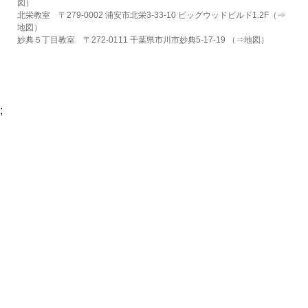
図
）
北栄教室 〒279-0002 浦安市北栄3-33-10 ビッグウッドビルド1.2F（⇒
地図
）
妙典５丁目教室 〒272-0111 千葉県市川市妙典5-17-19 （⇒
地図
）
;