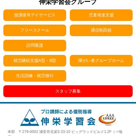
伸栄学習会グループ
放課後等デイサービス
児童発達支援
フリースクール
通信制高校
訪問看護
就労継続支援A型・B型
障がい者グループホーム
生活訓練・就労移行
スタッフ募集
本部 〒279-0002 浦安市北栄3-33-10 ビッグウッドビルド1.2F（⇒
地