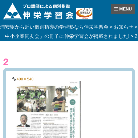
MENU
Skip
浦安駅から近い個別指導の学習塾なら伸栄学習会
>
お知らせ
>
to
content
「中小企業同友会」の冊子に伸栄学習会が掲載されました!
>
2
2
Full
400 × 540
size
link: