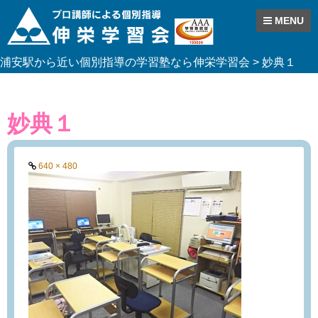
MENU
Skip
浦安駅から近い個別指導の学習塾なら伸栄学習会
>
妙典１
to
content
妙典１
Full
640 × 480
size
link: