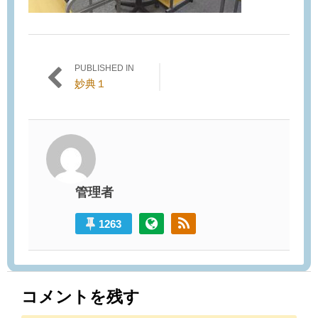
PUBLISHED IN
投稿ナビゲーション
妙典１
管理者
1263
コメントを残す