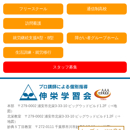
フリースクール
通信制高校
訪問看護
就労継続支援A型・B型
障がい者グループホーム
生活訓練・就労移行
スタッフ募集
本部 〒279-0002 浦安市北栄3-33-10 ビッグウッドビルド1.2F（⇒
地
図
）
北栄教室 〒279-0002 浦安市北栄3-33-10 ビッグウッドビルド1.2F（⇒
地図
）
妙典５丁目教室 〒272-0111 千葉県市川市妙典5-17-19 （⇒
地図
）