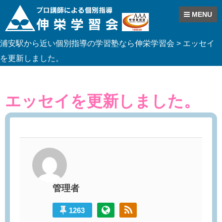
MENU
Skip
浦安駅から近い個別指導の学習塾なら伸栄学習会
>
エッセイ
to
content
を更新しました。
エッセイを更新しました。
管理者
1263