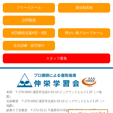
フリースクール
通信制高校
訪問看護
就労継続支援A型・B型
障がい者グループホーム
生活訓練・就労移行
スタッフ募集
本部 〒279-0002 浦安市北栄3-33-10 ビッグウッドビルド1.2F（⇒
地
図
）
北栄教室 〒279-0002 浦安市北栄3-33-10 ビッグウッドビルド1.2F（⇒
地図
）
妙典５丁目教室 〒272-0111 千葉県市川市妙典5-17-19 （⇒
地図
）