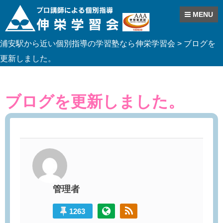
MENU
Skip
浦安駅から近い個別指導の学習塾なら伸栄学習会
>
ブログを
to
content
更新しました。
ブログを更新しました。
管理者
1263