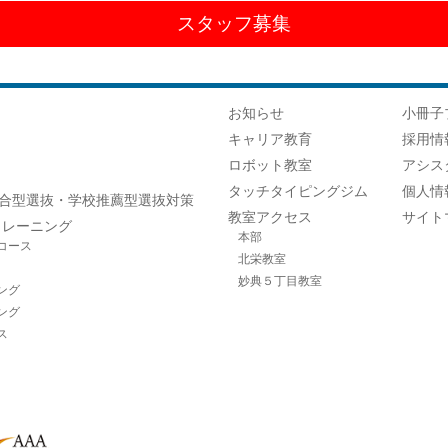
スタッフ募集
お知らせ
小冊子
キャリア教育
採用情
ロボット教室
アシス
タッチタイピングジム
個人情
合型選抜・学校推薦型選抜対策
教室アクセス
サイト
トレーニング
本部
コース
北栄教室
妙典５丁目教室
ング
ング
ス