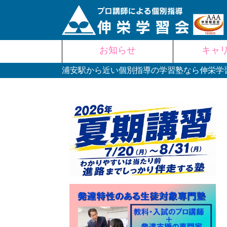
Skip
お知らせ
キャ
to
content
浦安駅から近い個別指導の学習塾なら伸栄学