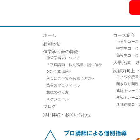
ホーム
コース紹介
小学生コース
お知らせ
中学生コース
伸栄学習会の特徴
高校生コース
伸栄学習会について
大学入試 総
「プロ講師 個別指導」誕生物語
読解力向上 
ISO21001認証
ワクワク読書
入会にご不安をお感じの方へ
聞き取り問題
塾長のプロフィール
速聴トレーニ
勉強のやり方
速読トレーニ
スケジュール
速読速聴コー
ブログ
無料体験・お問い合わせ