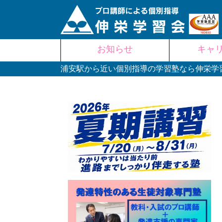
Skip
お知らせ
キャ
to
content
浦安駅から近い個別指導の学習塾なら伸栄学