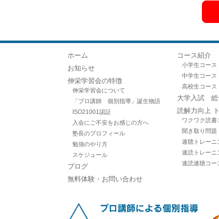
ホーム
コース紹介
小学生コース
お知らせ
中学生コース
伸栄学習会の特徴
高校生コース
伸栄学習会について
大学入試 総
「プロ講師 個別指導」誕生物語
読解力向上 
ISO21001認証
ワクワク読書
入会にご不安をお感じの方へ
聞き取り問題
塾長のプロフィール
速聴トレーニ
勉強のやり方
速読トレーニ
スケジュール
速読速聴コー
ブログ
無料体験・お問い合わせ