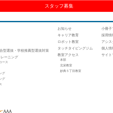
スタッフ募集
お知らせ
小冊子
キャリア教育
採用情
ロボット教室
アシス
タッチタイピングジム
個人情
合型選抜・学校推薦型選抜対策
教室アクセス
サイト
トレーニング
本部
コース
北栄教室
妙典５丁目教室
ング
ング
ス