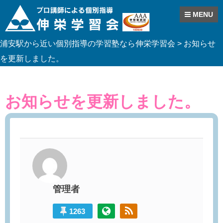
MENU
Skip
浦安駅から近い個別指導の学習塾なら伸栄学習会
>
お知らせ
to
content
を更新しました。
お知らせを更新しました。
管理者
1263