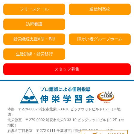
フリースクール
通信制高校
訪問看護
就労継続支援A型・B型
障がい者グループホーム
生活訓練・就労移行
スタッフ募集
本部 〒279-0002 浦安市北栄3-33-10 ビッグウッドビルド1.2F（⇒
地
図
）
北栄教室 〒279-0002 浦安市北栄3-33-10 ビッグウッドビルド1.2F（⇒
地図
）
妙典５丁目教室 〒272-0111 千葉県市川市妙典5-17-19 （⇒
地図
）