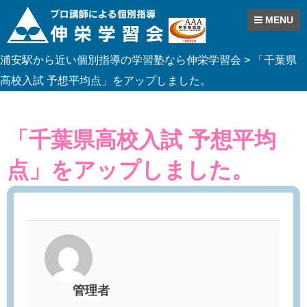
MENU
Skip
浦安駅から近い個別指導の学習塾なら伸栄学習会
>
「千葉県
to
content
高校入試 予想平均点」をアップしました。
「千葉県高校入試 予想平均
点」をアップしました。
管理者