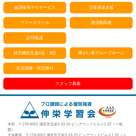
放課後等デイサービス
児童発達支援
フリースクール
通信制高校
訪問看護
就労継続支援A型・B型
障がい者グループホーム
生活訓練・就労移行
スタッフ募集
本部 〒279-0002 浦安市北栄3-33-10 ビッグウッドビルド1.2F（⇒
地
図
）
北栄教室 〒279-0002 浦安市北栄3-33-10 ビッグウッドビルド1.2F（⇒