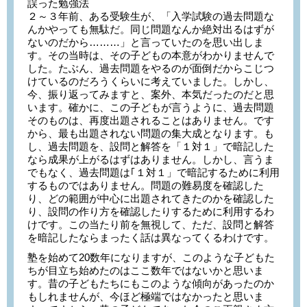
誤った勉強法
２～３年前、ある受験生が、「入学試験の過去問題な
んかやっても無駄だ。同じ問題なんか絶対出るはずが
ないのだから………」と言っていたのを思い出しま
す。その当時は、その子どもの本意がわかりませんで
した。たぶん、過去問題をやるのが面倒だからこじつ
けているのだろうくらいに考えていました。しかし、
今、振り返ってみますと、案外、本気だったのだと思
います。確かに、この子どもが言うように、過去問題
そのものは、再度出題されることはありません。です
から、最も出題されない問題の集大成となります。も
し、過去問題を、設問と解答を「１対１」で暗記した
なら成果が上がるはずはありません。しかし、言うま
でもなく、過去問題は｢１対１」で暗記するために利用
するものではありません。問題の難易度を確認した
り、どの範囲が中心に出題されてきたのかを確認した
り、設問の作り方を確認したりするために利用するわ
けです。この当たり前を無視して、ただ、設問と解答
を暗記したならまったく話は異なってくるわけです。
塾を始めて20数年になりますが、このような子どもた
ちが目立ち始めたのはここ数年ではないかと思いま
す。昔の子どもたちにもこのような傾向があったのか
もしれませんが、今ほど極端ではなかったと思いま