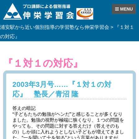
MENU
Skip
浦安駅から近い個別指導の学習塾なら伸栄学習会
>
『１対１
to
content
の対応』
『１対１の対応』
2003年3月号……『１対１の対
応』 塾長／青沼 隆
答えの暗記
“子どもたちの勉強がヘンだ”と感じることが多くなり
ました。勉強の視野が極端に狭くなり、１つの問題を
やっても、その問題に対する答えだけ（答えそのも
の）しか頭に入れようとしない子どもが増えてきまし
た。“一を聞いて十を知る”という言葉がありますが、