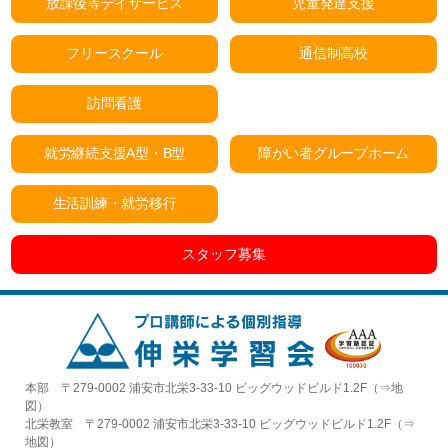
放課後等デイサービス
児童発達支援
フリースクール
通信制高校
訪問看護
就労継続支援A型・B型
障がい者グループホーム
生活訓練・就労移行
スタッフ募集
本部 〒279-0002 浦安市北栄3-33-10 ビッグウッドビルド1.2F（⇒
地
図
）
北栄教室 〒279-0002 浦安市北栄3-33-10 ビッグウッドビルド1.2F（⇒
地図
）