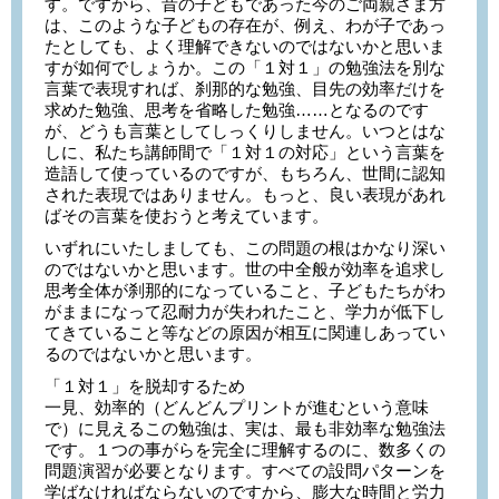
す。ですから、昔の子どもであった今のご両親さま方
は、このような子どもの存在が、例え、わが子であっ
たとしても、よく理解できないのではないかと思いま
すが如何でしょうか。この「１対１」の勉強法を別な
言葉で表現すれば、刹那的な勉強、目先の効率だけを
求めた勉強、思考を省略した勉強……となるのです
が、どうも言葉としてしっくりしません。いつとはな
しに、私たち講師間で「１対１の対応」という言葉を
造語して使っているのですが、もちろん、世間に認知
された表現ではありません。もっと、良い表現があれ
ばその言葉を使おうと考えています。
いずれにいたしましても、この問題の根はかなり深い
のではないかと思います。世の中全般が効率を追求し
思考全体が刹那的になっていること、子どもたちがわ
がままになって忍耐力が失われたこと、学力が低下し
てきていること等などの原因が相互に関連しあってい
るのではないかと思います。
「１対１」を脱却するため
一見、効率的（どんどんプリントが進むという意味
で）に見えるこの勉強は、実は、最も非効率な勉強法
です。１つの事がらを完全に理解するのに、数多くの
問題演習が必要となります。すべての設問パターンを
学ばなければならないのですから、膨大な時間と労力