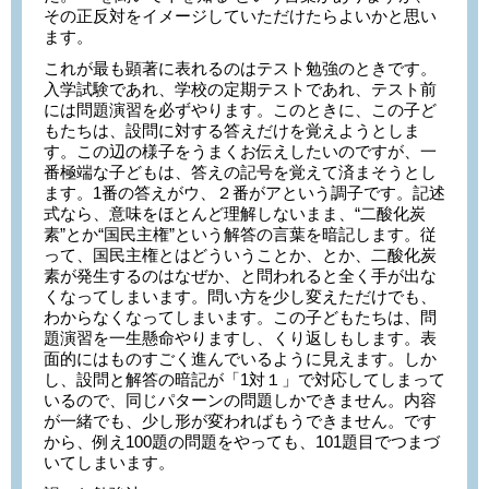
その正反対をイメージしていただけたらよいかと思い
ます。
これが最も顕著に表れるのはテスト勉強のときです。
入学試験であれ、学校の定期テストであれ、テスト前
には問題演習を必ずやります。このときに、この子ど
もたちは、設問に対する答えだけを覚えようとしま
す。この辺の様子をうまくお伝えしたいのですが、一
番極端な子どもは、答えの記号を覚えて済まそうとし
ます。1番の答えがウ、２番がアという調子です。記述
式なら、意味をほとんど理解しないまま、“二酸化炭
素”とか“国民主権”という解答の言葉を暗記します。従
って、国民主権とはどういうことか、とか、二酸化炭
素が発生するのはなぜか、と問われると全く手が出な
くなってしまいます。問い方を少し変えただけでも、
わからなくなってしまいます。この子どもたちは、問
題演習を一生懸命やりますし、くり返しもします。表
面的にはものすごく進んでいるように見えます。しか
し、設問と解答の暗記が「1対１」で対応してしまって
いるので、同じパターンの問題しかできません。内容
が一緒でも、少し形が変わればもうできません。です
から、例え100題の問題をやっても、101題目でつまづ
いてしまいます。