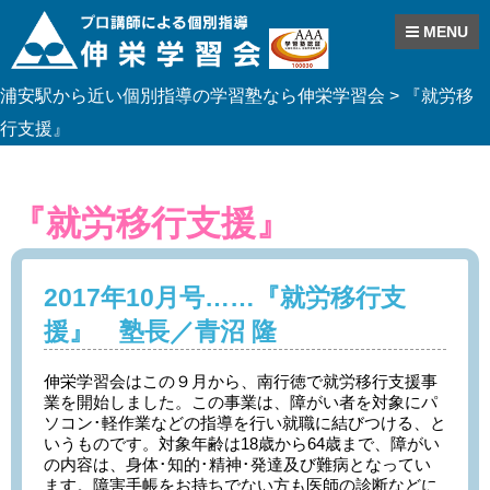
MENU
Skip
浦安駅から近い個別指導の学習塾なら伸栄学習会
>
『就労移
to
content
行支援』
『就労移行支援』
2017年10月号……『就労移行支
援』 塾長／青沼 隆
伸栄学習会はこの９月から、南行徳で就労移行支援事
業を開始しました。この事業は、障がい者を対象にパ
ソコン･軽作業などの指導を行い就職に結びつける、と
いうものです。対象年齢は18歳から64歳まで、障がい
の内容は、身体･知的･精神･発達及び難病となってい
ます。障害手帳をお持ちでない方も医師の診断などに