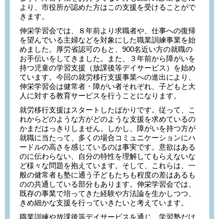
より、市役所が認めた方はこの支援を受けることがで
きます。
伸栄学習会では、８年前より求職者や、仕事への復帰
を望んでいる主婦などを対象にした職業訓練事業を始
めました。厚労省認可のもと、900名近い方の就職の
お手伝いをしてきました。また、３年前から障がいを
持つ児童の学習支援（放課後等デイサービス）を始め
ています。今回の就労移行支援事業への進出により、
伸栄学習会は健常者・障がい者それぞれ、子どもと大
人に対する教育サービスを行うことになります。
就労移行支援はスタートしたばかりです。従って、こ
れからどのような方がどのような支援を求めているの
かまだはっきりしません。しかし、障がいを持つ方が
就職に当たって、多くの場合コミュニケーションにハ
ードルの高さを感じているのは事実です。意欲はある
のに伝わらない、自分の特性を理解してもらえないな
ど様々な問題を抱えています。そして、これらは、一
般の健常者も塾に通う子どもたちも程度の差はあるも
のの共通している部分もあります。伸栄学習会では、
既存の事業で培ってきた経験や方法論を生かしつつ、
きめ細かな支援を行っていきたいと考えています。
職業訓練や放課後等デイサービスを通じ、学習塾だけ