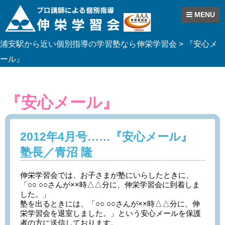
MENU
Skip
浦安駅から近い個別指導の学習塾なら伸栄学習会
>
『安心メ
to
content
ール』
『安心メール』
2012年4月号……『安心メール』
塾長／青沼 隆
伸栄学習会では、お子さまが塾にいらしたときに、
「○○ ○○さんが××時△△分に、伸栄学習会に到着しま
した。」
塾を出るときには、「○○ ○○さんが××時△△分に、伸
栄学習会を退室しました。」という安心メールを保護
者の方に送信しております。