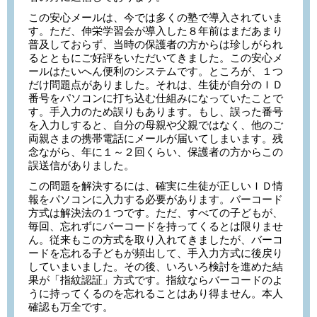
この安心メールは、今では多くの塾で導入されていま
す。ただ、伸栄学習会が導入した８年前はまだあまり
普及しておらず、当時の保護者の方からは珍しがられ
るとともにご好評をいただいてきました。この安心メ
ールはたいへん便利のシステムです。ところが、１つ
だけ問題点がありました。それは、生徒が自分のＩＤ
番号をパソコンに打ち込む仕組みになっていたことで
す。手入力のため誤りもあります。もし、誤った番号
を入力しすると、自分の母親や父親ではなく、他のご
両親さまの携帯電話にメールが届いてしまいます。残
念ながら、年に１～２回くらい、保護者の方からこの
誤送信がありました。
この問題を解決するには、確実に生徒が正しいＩＤ情
報をパソコンに入力する必要があります。バーコード
方式は解決法の１つです。ただ、すべての子どもが、
毎回、忘れずにバーコードを持ってくるとは限りませ
ん。従来もこの方式を取り入れてきましたが、バーコ
ードを忘れる子どもが頻出して、手入力方式に後戻り
していまいました。その後、いろいろ検討を進めた結
果が「指紋認証」方式です。指紋ならバーコードのよ
うに持ってくるのを忘れることはあり得ません。本人
確認も万全です。