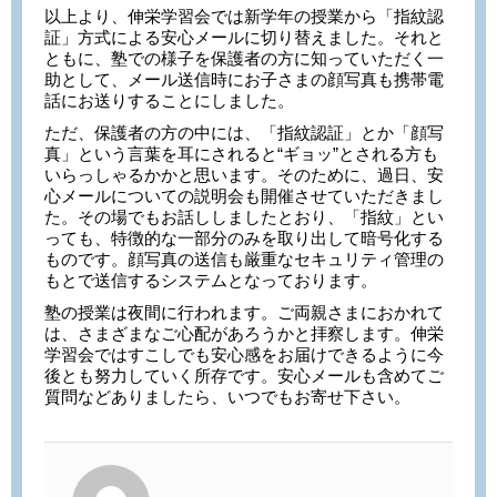
以上より、伸栄学習会では新学年の授業から「指紋認
証」方式による安心メールに切り替えました。それと
ともに、塾での様子を保護者の方に知っていただく一
助として、メール送信時にお子さまの顔写真も携帯電
話にお送りすることにしました。
ただ、保護者の方の中には、「指紋認証」とか「顔写
真」という言葉を耳にされると“ギョッ”とされる方も
いらっしゃるかかと思います。そのために、過日、安
心メールについての説明会も開催させていただきまし
た。その場でもお話ししましたとおり、「指紋」とい
っても、特徴的な一部分のみを取り出して暗号化する
ものです。顔写真の送信も厳重なセキュリティ管理の
もとで送信するシステムとなっております。
塾の授業は夜間に行われます。ご両親さまにおかれて
は、さまざまなご心配があろうかと拝察します。伸栄
学習会ではすこしでも安心感をお届けできるように今
後とも努力していく所存です。安心メールも含めてご
質問などありましたら、いつでもお寄せ下さい。